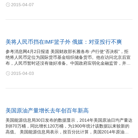
的“勇敢者游戏”，为什么吸引老奶奶的注意？老奶奶说，不为了赚
2015-04-07
钱，就为了好玩。在郑奶奶看来，炒股就是和打麻将一个性质，动
动脑筋，打发打发时间。只不过打麻将还要…
美将人民币挡在IMF篮子外 俄媒：对亚投行不爽
参考消息网4月2日报道 美国财政部长雅各布·卢行使“否决权”，拒
绝将人民币定位为国际货币基金组织储备货币。他在访问北京后宣
布，人民币暂时还没有做好准备。中国政府应弱化金融监管，并为
人民币和美元、欧元的汇率浮动提供保障。 俄罗斯卫星网4月2日报
2015-04-03
道，美国财长在京期间，呼吁中国将人民币兑换更透明化。与此同
时，美国人并没有宣布不希望…
美国原油产量增长去年创百年新高
美国能源信息局30日发布的数据显示，2014年美国原油日均产量达
到870万桶，同比增长120万桶，为1900年统计该数据以来较新的
高值。 美国能源信息局表示，按百分比计算，美国2014年原油产
量同比增长16.2％，为1940年以来增长较新的快的一年。北达科达