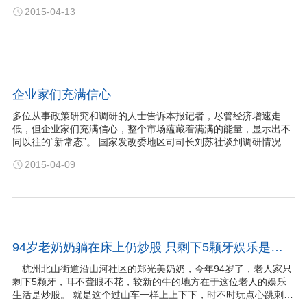
店——腾邦前海国际跨境保税购物展示中心已经试营业半个月啦。
2015-04-13
昨日虽是雨天，依然有不少市民来到位于前海万科企业公馆内的腾
邦前海国际跨境保税购物展示…
企业家们充满信心
多位从事政策研究和调研的人士告诉本报记者，尽管经济增速走
低，但企业家们充满信心，整个市场蕴藏着满满的能量，显示出不
同以往的“新常态”。 国家发改委地区司司长刘苏社谈到调研情况时
以江苏举例称，虽然经济增速存在下行压力，企业盈利能力、盈利
2015-04-09
水平普遍出现不同程度下降，但与2008年生产经营状况“陡坡式”下
降出现的惊慌失措不同，企业对…
94岁老奶奶躺在床上仍炒股 只剩下5颗牙娱乐是炒股
杭州北山街道沿山河社区的郑光美奶奶，今年94岁了，老人家只
剩下5颗牙，耳不聋眼不花，较新的牛的地方在于这位老人的娱乐
生活是炒股。 就是这个过山车一样上上下下，时不时玩点心跳刺激