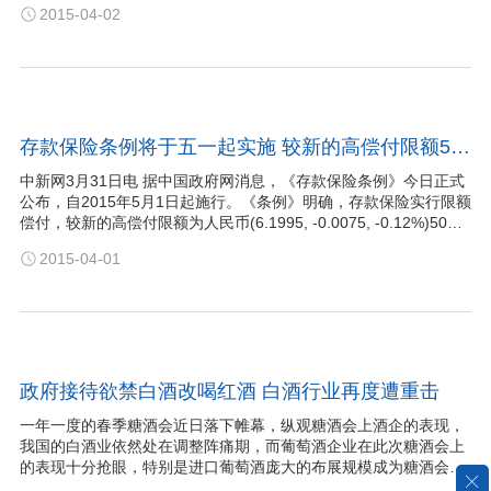
2015-04-02
州、得克萨斯州、新墨西哥州等地页岩油的大量开采是2014年美国
原油产量大幅增加的主要原因。 …
存款保险条例将于五一起实施 较新的高偿付限额50万
中新网3月31日电 据中国政府网消息，《存款保险条例》今日正式
公布，自2015年5月1日起施行。《条例》明确，存款保险实行限额
偿付，较新的高偿付限额为人民币(6.1995, -0.0075, -0.12%)50万
元，可以根据经济发展、存款结构变化、金融风险状况等因素调整
2015-04-01
较新的高偿付限额。 《条例》规定，被保险存款包括投保机构吸收
的人民币存款和外币存款。但是，金…
政府接待欲禁白酒改喝红酒 白酒行业再度遭重击
一年一度的春季糖酒会近日落下帷幕，纵观糖酒会上酒企的表现，
我国的白酒业依然处在调整阵痛期，而葡萄酒企业在此次糖酒会上
的表现十分抢眼，特别是进口葡萄酒庞大的布展规模成为糖酒会的
一大亮点，并吸引了国内白酒企业的驻足参观。 另外，国内大型白