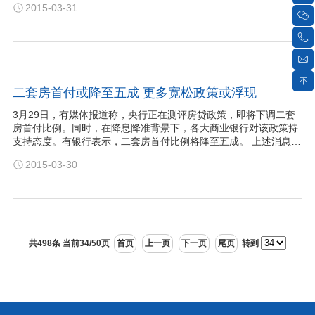
2015-03-31
酒连锁企业也纷纷表示，在产品品类方面将增加葡萄酒的份额。这
些信号的释放无疑给白酒行业又…
二套房首付或降至五成 更多宽松政策或浮现
3月29日，有媒体报道称，央行正在测评房贷政策，即将下调二套
房首付比例。同时，在降息降准背景下，各大商业银行对该政策持
支持态度。有银行表示，二套房首付比例将降至五成。 上述消息尚
未得到有关部门的证实。不过，在两会定下“支持自住型住房和改善
2015-03-30
性住房需求”的基调后，市场普遍认为房地产政策将更为宽松，二套
房首付下调成为题中之…
共498条 当前34/50页
首页
上一页
下一页
尾页
转到