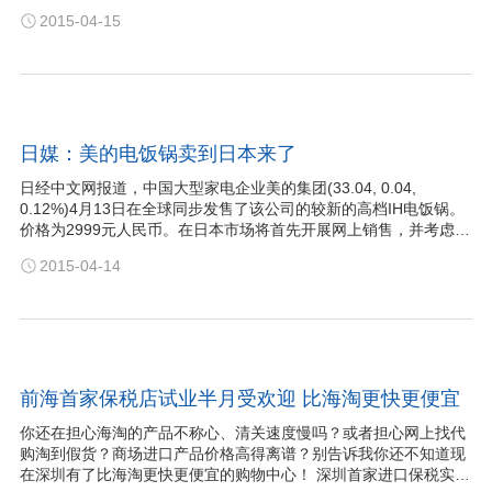
入新常态的大背景下，中国经济砥砺前行，增速等主要指标保持在
2015-04-15
合理区间，就业基本稳定，收入同步增长，能耗强度下降。同时，
新旧产业和发展动能转换正处在接续关键期，…
日媒：美的电饭锅卖到日本来了
日经中文网报道，中国大型家电企业美的集团(33.04, 0.04,
0.12%)4月13日在全球同步发售了该公司的较新的高档IH电饭锅。
价格为2999元人民币。在日本市场将首先开展网上销售，并考虑通
过家电卖场乐购仕(LAOX)进行销售。目标是2015年在全球销售约
2015-04-14
10万台。 据称，这款新产品采用包括钛在内的8层材料来确保良好
的热循环，可以煮出均匀松软的米饭。…
前海首家保税店试业半月受欢迎 比海淘更快更便宜
你还在担心海淘的产品不称心、清关速度慢吗？或者担心网上找代
购淘到假货？商场进口产品价格高得离谱？别告诉我你还不知道现
在深圳有了比海淘更快更便宜的购物中心！ 深圳首家进口保税实体